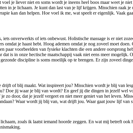
t voel je liever niet en soms wordt je ineens heel boos maar weet je ni
en in je lichaam. Je kunt dan last van je lijf krijgen. Misschien raak je
erapie kan dan helpen. Hoe voel ik me, wat speelt er eigenlijk. Vaak gaat
.
ss, iets onverwerkts of iets onbewust. Holistische massage is er niet zo
ouders omdat je haast hebt. Hoog ademen omdat je nog zoveel moet doen. 
n paar voorbeelden van fysieke klachten die een andere oorsprong hebben
 dat is in onze hectische maatschappij vaak niet eens meer mogelijk. 
ezonde discipline is soms moeilijk op te brengen. Er zijn zoveel dinge
je drijft of blij maakt. Wat inspireert jou? Misschien wordt je blij van
jou? Doe jij waar je blij van wordt? En geef jij die dingen in jezelf w
 zo door, dat je jezelf vergeet en niet meer geniet van het leven. Miss
 vandaan? Waar wordt jij blij van, wat drijft jou. Waar gaat jouw lijf van
lichaam, zoals ik laatst iemand hoorde zeggen. En wat mij betreft ook h
ennismaking.