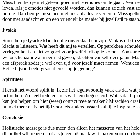
Misschien heb je niet geleerd goed met je emoties om te gaan. Verdrie
leven. Als je emoties niet gevoeld worden, dan kunnen ze zich vast zett
bordje. Dan ben je misschien niet in staat alles te verteren. Massageth
door met aandacht en op een vriendelijke manier bij jezelf stil te staan
Fysiek
Soms heb je fysieke klachten die onverklaarbaar zijn. Vaak is dit stre
klacht te luisteren. Wat heeft dit mij te vertellen. Opgetrokken sch
verlegen bent en niet zo goed voor jezelf durft op te komen. Zomaar ee
we ons lichaam wat meer rust geven, klachten vanzelf over gaan. Maar
een afspraak zodat je wel even tijd voor jezelf
moet
nemen. Want een g
Eet je bijvoorbeeld gezond en slaap je genoeg?
Spiritueel
Hier zit het woord spirit in. Ik zie het tegenwoordig vaak als dat wat 
het milieu. Zo heeft iedereen iets wat hem begeesterd. Wat is dat bij 
kan jou helpen om hier (weer) contact mee te maken? Misschien draaf je
nu niet meer en is het tijd voor iets anders. Waar haal jij je inspiratie
Conclusie
Holistische massage is dus meer, dan alleen het masseren van het hele 
dit artikel wilt reageren of als je een afspraak wilt maken voor een k