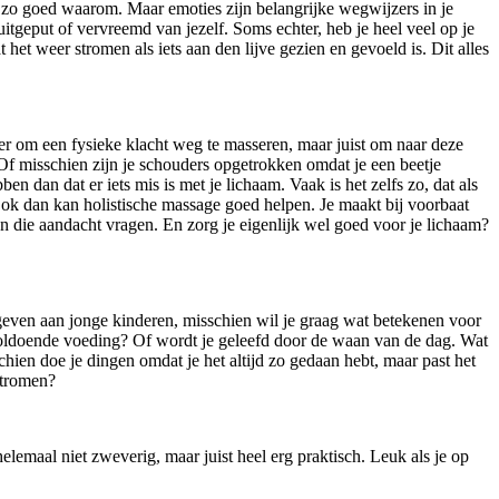
et zo goed waarom. Maar emoties zijn belangrijke wegwijzers in je
 uitgeput of vervreemd van jezelf. Soms echter, heb je heel veel op je
 het weer stromen als iets aan den lijve gezien en gevoeld is. Dit alles
zeer om een fysieke klacht weg te masseren, maar juist om naar deze
Of misschien zijn je schouders opgetrokken omdat je een beetje
 dan dat er iets mis is met je lichaam. Vaak is het zelfs zo, dat als
Ook dan kan holistische massage goed helpen. Je maakt bij voorbaat
n die aandacht vragen. En zorg je eigenlijk wel goed voor je lichaam?
 lesgeven aan jonge kinderen, misschien wil je graag wat betekenen voor
el voldoende voeding? Of wordt je geleefd door de waan van de dag. Wat
chien doe je dingen omdat je het altijd zo gedaan hebt, maar past het
 stromen?
elemaal niet zweverig, maar juist heel erg praktisch. Leuk als je op