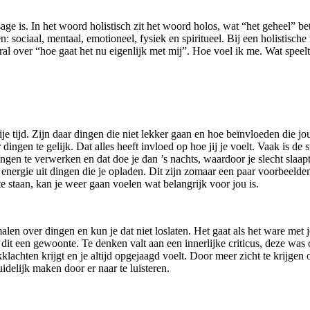
sage is. In het woord holistisch zit het woord holos, wat “het geheel” b
: sociaal, mentaal, emotioneel, fysiek en spiritueel. Bij een holistisch
oral over “hoe gaat het nu eigenlijk met mij”. Hoe voel ik me. Wat spee
rije tijd. Zijn daar dingen die niet lekker gaan en hoe beïnvloeden die 
 dingen te gelijk. Dat alles heeft invloed op hoe jij je voelt. Vaak is de 
ngen te verwerken en dat doe je dan ’s nachts, waardoor je slecht slaap
ig energie uit dingen die je opladen. Dit zijn zomaar een paar voorbeel
 te staan, kan je weer gaan voelen wat belangrijk voor jou is.
malen over dingen en kun je dat niet loslaten. Het gaat als het ware me
t een gewoonte. Te denken valt aan een innerlijke criticus, deze was ooi
achten krijgt en je altijd opgejaagd voelt. Door meer zicht te krijgen op
idelijk maken door er naar te luisteren.