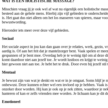
WAT IS EEN HOLISTISCHE MASSAGE?
Misschien vraag jij je ook wel af wat nu eigenlijk een holistische mas
besteed aan de gehele mens. Hierbij zijn vijf gebieden te onderscheiden
is. Het gaat dus niet alleen om het los masseren van spieren, maar vo
bewustwording.
Hieronder iets meer over deze vijf gebieden.
Sociaal
Het sociale aspect in jou kan dan gaan over je relaties, werk, gezin, v
aardig is. Of aan het feit dat je mantelzorger bent. Vaak spelen er meer
gespannen of je bent moe. Overdag heb je te weinig tijd om al deze di
komt daardoor niet aan jezelf toe. Je wordt lustloos en krijgt te wein
hier gewoon niet aan toe. Je hebt het te druk. Door even bij jezelf stil
Mentaal
Je bewust zijn van wat je denkt en wat er in je omgaat. Soms blijf je 
onbewust. Deze kunnen echter wel een invloed op je hebben. Vaak is di
onzeker door worden. Hij kan je ook op je nek zitten, waardoor je nekkl
hanteren of kan er zelfs vrienden mee worden. Je lichaam kan je dit du
Emotioneel