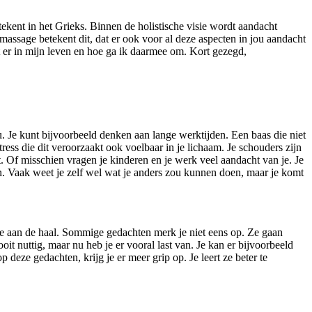
etekent in het Grieks. Binnen de holistische visie wordt aandacht
e massage betekent dit, dat er ook voor al deze aspecten in jou aandacht
lt er in mijn leven en hoe ga ik daarmee om. Kort gezegd,
jou. Je kunt bijvoorbeeld denken aan lange werktijden. Een baas die niet
stress die dit veroorzaakt ook voelbaar in je lichaam. Je schouders zijn
t. Of misschien vragen je kinderen en je werk veel aandacht van je. Je
den. Vaak weet je zelf wel wat je anders zou kunnen doen, maar je komt
t je aan de haal. Sommige gedachten merk je niet eens op. Ze gaan
t nuttig, maar nu heb je er vooral last van. Je kan er bijvoorbeeld
 deze gedachten, krijg je er meer grip op. Je leert ze beter te