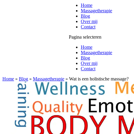
Home
Massagetherapie
Blog
Over mij
Contact
Pagina selecteren
Home
Massagetherapie
Blog
Over mij
Contact
Home
»
Blog
»
Massagetherapie
»
Wat is een holistische massage?